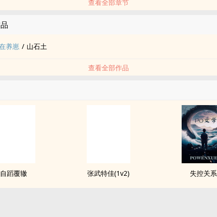
查看全部章节
作品
在养崽
/
山石土
查看全部作品
自蹈覆辙
张武特佳(1v2)
失控关