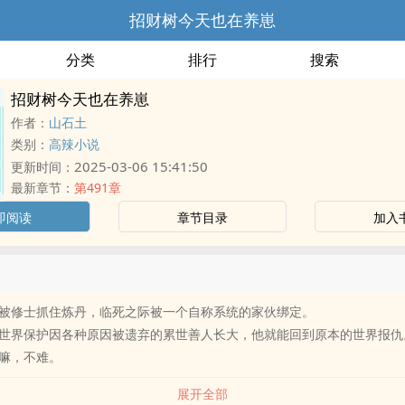
招财树今天也在养崽
分类
排行
搜索
招财树今天也在养崽
作者：
山石土
类别：
高辣小说
2025-03-06 15:41:50
更新时间：
最新章节：
第491章
即阅读
章节目录
加入
被修士抓住炼丹，临死之际被一个自称系统的家伙绑定。
世界保护因各种原因被遗弃的累世善人长大，他就能回到原本的世界报仇
嘛，不难。
展开全部