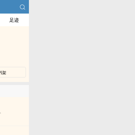
足迹
书架
。