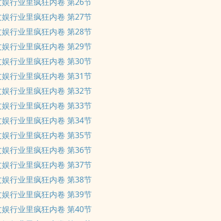
娱行业里疯狂内卷 第26节
娱行业里疯狂内卷 第27节
娱行业里疯狂内卷 第28节
娱行业里疯狂内卷 第29节
娱行业里疯狂内卷 第30节
娱行业里疯狂内卷 第31节
娱行业里疯狂内卷 第32节
娱行业里疯狂内卷 第33节
娱行业里疯狂内卷 第34节
娱行业里疯狂内卷 第35节
娱行业里疯狂内卷 第36节
娱行业里疯狂内卷 第37节
娱行业里疯狂内卷 第38节
娱行业里疯狂内卷 第39节
娱行业里疯狂内卷 第40节