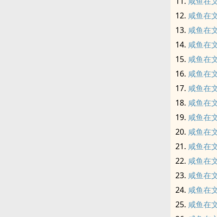
咸鱼在文
咸鱼在文
咸鱼在文
咸鱼在文
咸鱼在文
咸鱼在文
咸鱼在文
咸鱼在文
咸鱼在文
咸鱼在文
咸鱼在文
咸鱼在文
咸鱼在文
咸鱼在文
咸鱼在文