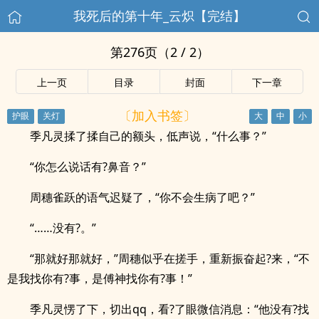
我死后的第十年_云炽【完结】
第276页（2 / 2）
上一页
目录
封面
下一章
〔加入书签〕
季凡灵揉了揉自己的额头，低声说，“什么事？”
“你怎么说话有?鼻音？”
周穗雀跃的语气迟疑了，“你不会生病了吧？”
“……没有?。”
“那就好那就好，”周穗似乎在搓手，重新振奋起?来，“不
是我找你有?事，是傅神找你有?事！”
季凡灵愣了下，切出qq，看?了眼微信消息：“他没有?找