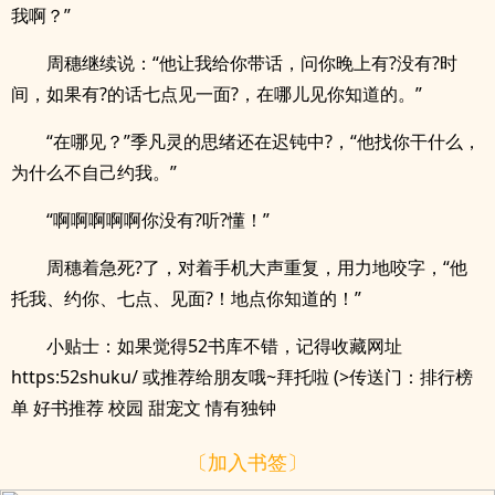
我啊？”
周穗继续说：“他让我给你带话，问你晚上有?没有?时
间，如果有?的话七点见一面?，在哪儿见你知道的。”
“在哪见？”季凡灵的思绪还在迟钝中?，“他找你干什么，
为什么不自己约我。”
“啊啊啊啊啊你没有?听?懂！”
周穗着急死?了，对着手机大声重复，用力地咬字，“他
托我、约你、七点、见面?！地点你知道的！”
小贴士：如果觉得52书库不错，记得收藏网址
https:52shuku/ 或推荐给朋友哦~拜托啦 (>传送门：排行榜
单 好书推荐 校园 甜宠文 情有独钟
〔加入书签〕