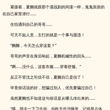
紧接着，夏阙就跟那个谍战剧的间谍一样，鬼鬼祟祟的
在自己家里潜行……
生怕遇到自己的哥哥……
可天不如人意，主打的就是一个事与愿违！
“阙阙，今天怎么穿这套？”
哥哥的声音在身后响起，夏阙机械性的回头……
“啊……没什么，这套衣服……穿着舒服。”
反正不管沈之珩信不信，夏阙自己是信了！
毕竟俗话说的好，想骗过别人，优先要骗过自己！
虽然夏阙也不知道这句俗话是从哪儿传出来的……
“哦，我去一下卫生间，你昨天也没睡觉，记得早点休