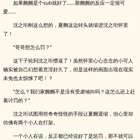
如果阙阙是个sub就好了……那阙阙的反应一定很可
爱……
沈之珩刚这么想的，夏阙这边转头就缩进沈之珩怀里
了！
“哥哥想怎么罚？”
这下子轮到沈之珩懵逼了！虽然怀里心心念念的小可人
确实被自己幻想着意淫好久了，但是这样的画面出现在现实
未免也太惊悚了吧！？
“怎么？我们家阙阙不是没有受虐倾向吗？这怎么还上赶
着讨罚的？”
沈之珩试图用些奇奇怪怪的手段让夏阙退缩，但心里却
仿佛有两个小人在打架。
一个小人在说，反正都已经说好了是惩罚，那不就可以