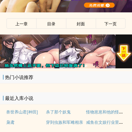
上一章
目录
封面
下一页
x
热门小说推荐
最近入库小说
怪物崽崽和他的怪物监护人
兽世养山君[种田]
杀了那个妖鬼
咸鱼在文娱行业里疯狂内卷
枭鸢
穿到虫族和军雌相亲