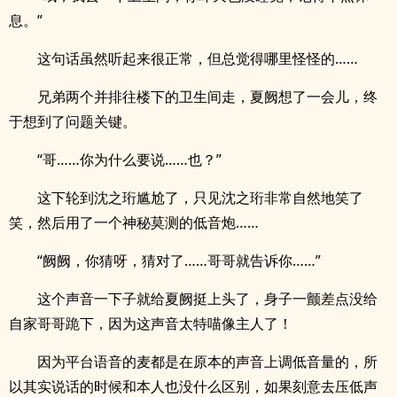
息。”
这句话虽然听起来很正常，但总觉得哪里怪怪的……
兄弟两个并排往楼下的卫生间走，夏阙想了一会儿，终
于想到了问题关键。
“哥……你为什么要说……也？”
这下轮到沈之珩尴尬了，只见沈之珩非常自然地笑了
笑，然后用了一个神秘莫测的低音炮……
“阙阙，你猜呀，猜对了……哥哥就告诉你……”
这个声音一下子就给夏阙挺上头了，身子一颤差点没给
自家哥哥跪下，因为这声音太特喵像主人了！
因为平台语音的麦都是在原本的声音上调低音量的，所
以其实说话的时候和本人也没什么区别，如果刻意去压低声